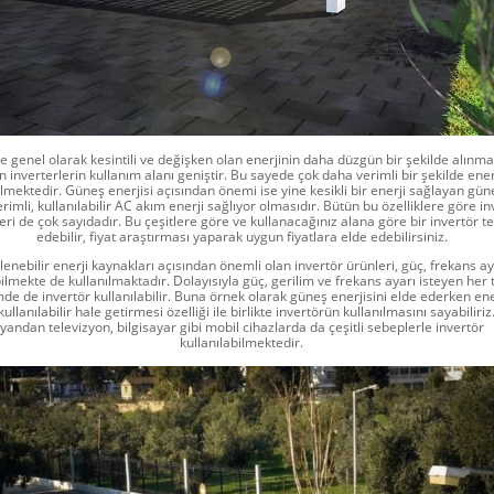
e genel olarak kesintili ve değişken olan enerjinin daha düzgün bir şekilde alınma
 inverterlerin kullanım alanı geniştir. Bu sayede çok daha verimli bir şekilde ener
ilmektedir. Güneş enerjisi açısından önemi ise yine kesikli bir enerji sağlayan gü
rimli, kullanılabilir AC akım enerji sağlıyor olmasıdır. Bütün bu özelliklere göre in
leri de çok sayıdadır. Bu çeşitlere göre ve kullanacağınız alana göre bir invertör te
edebilir, fiyat araştırması yaparak uygun fiyatlara elde edebilirsiniz.
lenebilir enerji kaynakları açısından önemli olan invertör ürünleri, güç, frekans ay
lmekte de kullanılmaktadır. Dolayısıyla güç, gerilim ve frekans ayarı isteyen her 
de de invertör kullanılabilir. Buna örnek olarak güneş enerjisini elde ederken ene
ullanılabilir hale getirmesi özelliği ile birlikte invertörün kullanılmasını sayabiliriz
yandan televizyon, bilgisayar gibi mobil cihazlarda da çeşitli sebeplerle invertör
kullanılabilmektedir.