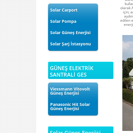
kulla
olarak 
Solar Carport
için; 
aydın
edilen e
Solar Pompa
enerj
Solar Güneş Enerjisi
Solar Şarj İstasyonu
GÜNEŞ ELEKTRİK
SANTRALİ GES
Viessmann Vitovolt
Güneş Enerjisi
Panasonic Hit Solar
Güneş Enerjisi
Solar Güneş Enerjisi