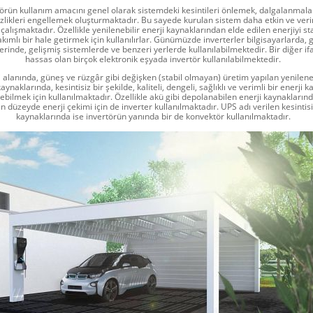
törün kullanım amacını genel olarak sistemdeki kesintileri önlemek, dalgalanmala
zlikleri engellemek oluşturmaktadır. Bu sayede kurulan sistem daha etkin ve verim
 çalışmaktadır. Özellikle yenilenebilir enerji kaynaklarından elde edilen enerjiyi sta
kımlı bir hale getirmek için kullanılırlar. Günümüzde inverterler bilgisayarlarda, 
erinde, gelişmiş sistemlerde ve benzeri yerlerde kullanılabilmektedir. Bir diğer ifa
hassas olan birçok elektronik eşyada invertör kullanılabilmektedir.
i alanında, güneş ve rüzgâr gibi değişken (stabil olmayan) üretim yapılan yenileneb
aynaklarında, kesintisiz bir şekilde, kaliteli, dengeli, sağlıklı ve verimli bir enerji 
ebilmek için kullanılmaktadır. Özellikle akü gibi depolanabilen enerji kaynakların
en düzeyde enerji çekimi için de inverter kullanılmaktadır. UPS adı verilen kesintis
kaynaklarında ise invertörün yanında bir de konvektör kullanılmaktadır.