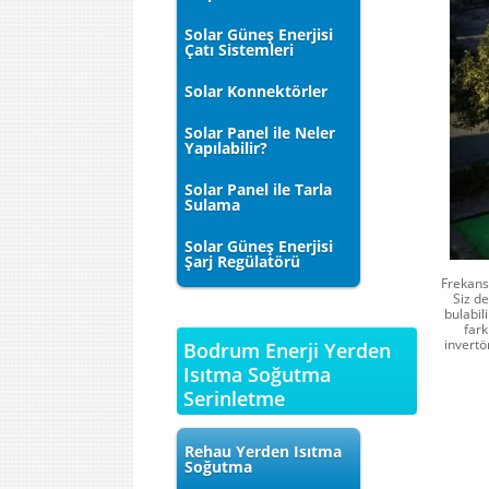
Solar Güneş Enerjisi
Çatı Sistemleri
Solar Konnektörler
Solar Panel ile Neler
Yapılabilir?
Solar Panel ile Tarla
Sulama
Solar Güneş Enerjisi
Şarj Regülatörü
Frekans,
Siz de
bulabil
fark
invertö
Bodrum Enerji Yerden
Isıtma Soğutma
Serinletme
Rehau Yerden Isıtma
Soğutma