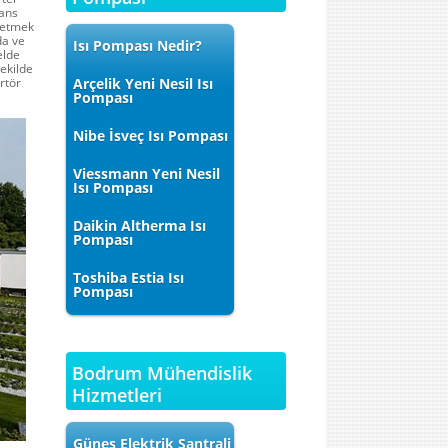
kans
üretmek
da ve
Isı Pompası Nedir?
elde
şekilde
rtör
Arçelik Yeni Nesil Isı
Pompası
Nibe İsveç Isı Pompası
Viessmann Yeni Nesil
Isı Pompası
Daikin Altherma Isı
Pompası
Toshiba Estia Isı
Pompası
Bodrum Mühendislik
Hizmetleri
Güneş Elektrik Santrali