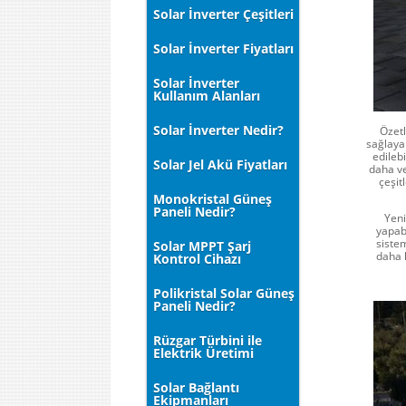
Solar İnverter Çeşitleri
Solar İnverter Fiyatları
Solar İnverter
Kullanım Alanları
Solar İnverter Nedir?
Özetl
sağlayan
edileb
Solar Jel Akü Fiyatları
daha ve
çeşit
Monokristal Güneş
Paneli Nedir?
Yeni
yapabi
sistem
Solar MPPT Şarj
daha k
Kontrol Cihazı
Polikristal Solar Güneş
Paneli Nedir?
Rüzgar Türbini ile
Elektrik Üretimi
Solar Bağlantı
Ekipmanları