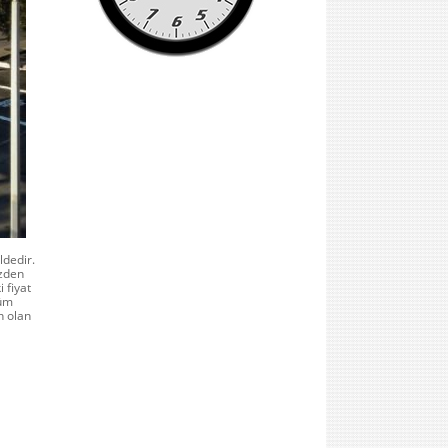
ldedir.
izden
i fiyat
tüm
n olan