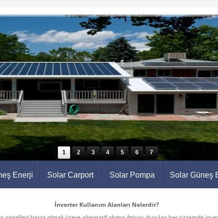
1
2
3
4
5
6
7
eş Enerji
Solar Carport
Solar Pompa
Solar Güneş E
İnverter Kullanım Alanları Nelerdir?
ş panelleri başta olmak üzere alternatif akıma ihtiyaç duyulan her sistemde inve