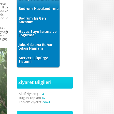
rı ve
li bir
Bodrum Havalandırma
bil ve
güç
de ile
Bodrum Isı Geri
Kazanım
ilir
Havuz Suyu Isıtma ve
kaynağı
Soğutma
dan
iz güç
Jakuzi Sauna Buhar
odası Hamam
Merkezi Süpürge
Sistemi
Ziyaret Bilgileri
Aktif Ziyaretçi
2
Bugün Toplam
50
Toplam Ziyaret
77504