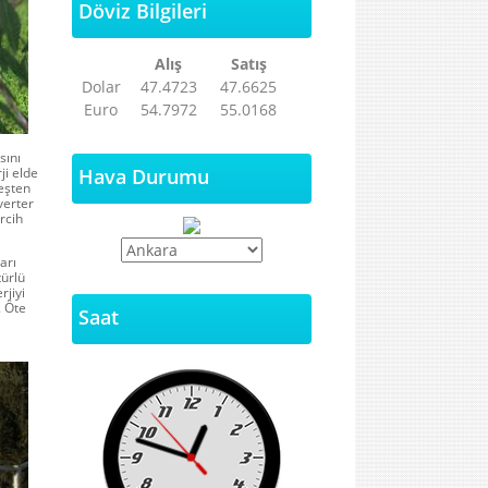
Döviz Bilgileri
Alış
Satış
Dolar
47.4723
47.6625
Euro
54.7972
55.0168
sını
ji elde
Hava Durumu
neşten
verter
rcih
arı
türlü
rjiyi
. Öte
Saat