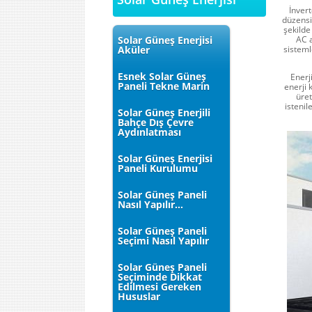
İnver
düzensi
şekilde
Solar Güneş Enerjisi
AC a
Aküler
sisteml
Esnek Solar Güneş
Enerj
Paneli Tekne Marin
enerji k
üret
istenil
Solar Güneş Enerjili
Bahçe Dış Çevre
Aydınlatması
Solar Güneş Enerjisi
Paneli Kurulumu
Solar Güneş Paneli
Nasıl Yapılır...
Solar Güneş Paneli
Seçimi Nasıl Yapılır
Solar Güneş Paneli
Seçiminde Dikkat
Edilmesi Gereken
Hususlar