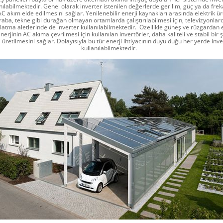
nılabilmektedir. Genel olarak inverter istenilen değerlerde gerilim, güç ya da fre
AC akım elde edilmesini sağlar. Yenilenebilir enerji kaynakları arasında elektrik 
araba, tekne gibi durağan olmayan ortamlarda çalıştırılabilmesi için, televizyonlar
latma aletlerinde de inverter kullanılabilmektedir. Özellikle güneş ve rüzgardan 
nerjinin AC akıma çevrilmesi için kullanılan invertörler, daha kaliteli ve stabil bir 
i üretilmesini sağlar. Dolayısıyla bu tür enerji ihtiyacının duyulduğu her yerde inve
kullanılabilmektedir.