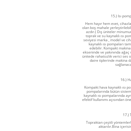
15.) Isı pom
Hem hayır hem evet, cihazl
olan boş mahale yerleştirilebi
azdır.( Dış üniteler minumu
toprak ve su kaynaklı ısı po
seviyesi marka , model ve ci
kaynaklı ısı pompaları tam
edebilir. Kompakt makinal
ekseninde ve yakınında ağaç va
ünitede rahatsızlık verici ses
daire tiplerinde makina da
sağlanaca
16.) H
Kompakt hava kaynaklı ısı po
pompalarında bütün sistem 
kaynaklı ısı pompalarında ayrı
efektif kullanımı açısından öne
17.) 
Topraktan çeşitli yöntemlerl
aktarılır.Bina içeri