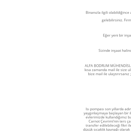
Binanızla ilgili olabildiğinc
gelebilirsiniz. F
Eğer yeni bir inşa
Sizinde inşaat halinde
ALFA BODRUM MÜHENDİSLİK ola
kısa zamanda mail ile size ula
bize mail ile ulaştırırsanız
Isı pompası son yıllarda ad
yaygınlaşmaya başlayan bir i
evlerimizde kullandığımız bu
Carnot Çevrimi’nin ters çal
transfer edilebileceği fikri 
düşük sıcaklık kaynağı olarak