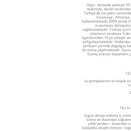
Hayır, dünyada yaklaşık 50 
nedeniyle, devlet tarafından
Türkiye’de ise yakın zamanda 
Avusturya , Almanya ,
kullanılmaktadır.2009 ylında A
ısı pompası dönüşümü 
sağlanmaktadır. Türkiye için h
cihazların nerdeyse 5.de b
işyerlerinden 10 yıl süreyle v
yaYgınlaşmaktadır. Hollanda 
yerleşim yerinde doğalgaz hat
ile ısıtma yapılmaktadır. Ayrıc
Güneş enerjisi düşümleri ç
13.
Isı pompalarının en büyük ö
s
14.) Is
Uygun dizayn edilmiş iç ısıtm
ısıtma ve duvardan soğutma 
yılllık yerden – duvardan 
kolaylıkla aküple etmiştir. Soğ