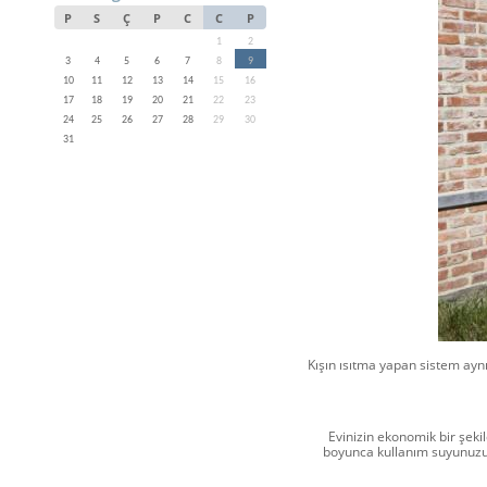
P
S
Ç
P
C
C
P
1
2
3
4
5
6
7
8
9
10
11
12
13
14
15
16
17
18
19
20
21
22
23
24
25
26
27
28
29
30
31
Kışın ısıtma yapan sistem aynı
Evinizin ekonomik bir şekil
boyunca kullanım suyunuzu da