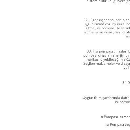
sistemin kurulduğu yere gö
32.) Eğer inşaat halinde bir ev
uygun ısıtma çözümünü sunalım
ısıtma , ısı pompası ile serin
ısıtma ve sıcak su , fan coil 
ıs
33. ) Isı pompası cihazları 
pompası cihazları enerjiyi bi
harikası diyebileceğimiz öze
Seçilen malzemeler ve dizay
ve h
34.D
Uygun iklim şartlarında dairel
ısı pompa
Isı Pompası ısıtma 
Isı Pompası Seç