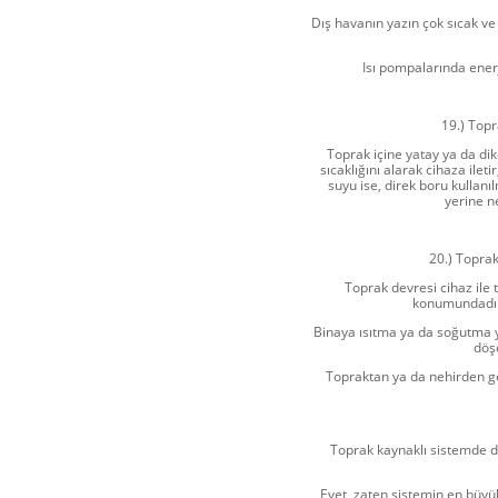
Dış havanın yazın çok sıcak ve 
Isı pompalarında enerji
19.) Topr
Toprak içine yatay ya da di
sıcaklığını alarak cihaza ileti
suyu ise, direk boru kullanıl
yerine n
20.) Toprak
Toprak devresi cihaz ile 
konumundadır.
Binaya ısıtma ya da soğutma ya
döşe
Topraktan ya da nehirden ge
Toprak kaynaklı sistemde dı
Evet, zaten sistemin en büyü