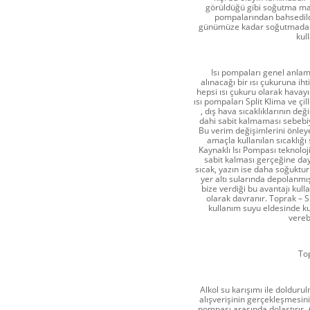
görüldüğü gibi soğutma maki
pompalarından bahsedild
günümüze kadar soğutmada izl
kul
Isı pompaları genel anlam
alınacağı bir ısı çukuruna i
hepsi ısı çukuru olarak havay
ısı pompaları Split Klima ve çi
, dış hava sıcaklıklarının değ
dahi sabit kalmaması sebebiy
Bu verim değişimlerini önleye
amaçla kullanılan sıcaklığı 
Kaynaklı Isı Pompası teknoloji
sabit kalması gerçeğine day
sıcak, yazın ise daha soğuktur
yer altı sularında depolanmış 
bize verdiği bu avantajı kullan
olarak davranır. Toprak – 
kullanım suyu eldesinde ku
vereb
Top
Alkol su karışımı ile doldurul
alışverişinin gerçekleşmesini 
pompası arasında dolaştırır. Al