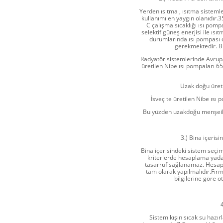
Yerden ısıtma , ısıtma sistemler
kullanımı en yaygın olanıdır.3
C çalışma sıcaklığı ısı pom
selektif güneş enerjisi ile ıs
durumlarında ısı pompası
gerekmektedir. B
Radyatör sistemlerinde Avrupa 
üretilen Nibe ısı pompaları 6
Uzak doğu üreti
İsveç te üretilen Nibe ısı
Bu yüzden uzakdoğu menşeili
3.) Bina içeris
Bina içerisindeki sistem seçi
kriterlerde hesaplama yada
tasarruf sağlanamaz. Hesap
tam olarak yapılmalıdır.Firm
bilgilerine göre 
Sistem kışın sıcak su hazı