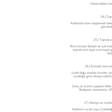
Fakat kökleri b
24.) Top
Kullanılan boru kaplamalı ba
görmedi
25.) Toprak a
Boru hesabı detaylı ve çok öneml
toprak sert veya orta kaya) 
kat
26.) Evimde mevcut 
Uzak doğu imalatı ürünler iç
sıcaklığa göre dizayn edilmi
İsveç te üretimi yapılan Nib
Radyatör sistemimiz 65 
27.) Banyo ve mutfak
Kullanım sıcak suyu Uzakdoğ