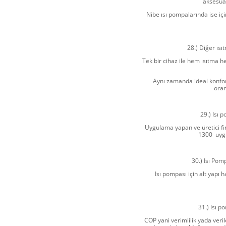
aksesuar
Nibe ısı pompalarında ise iç
28.) Diğer ıs
Tek bir cihaz ile hem ısıtma 
Aynı zamanda ideal konfor
oran
29.) Isı 
Uygulama yapan ve üretici fi
1300 uygul
30.) Isı Pom
Isı pompası için alt yapı 
31.) Isı 
COP yani verimlilik yada veri