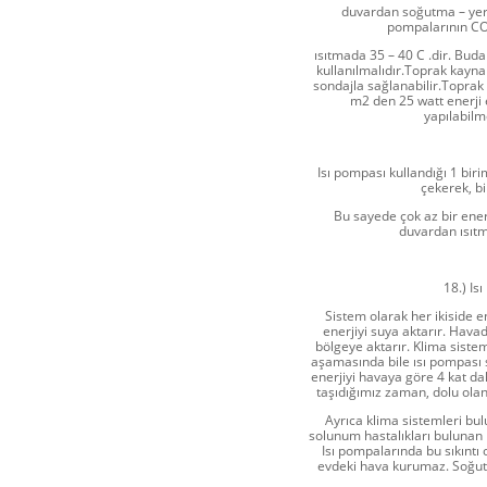
duvardan soğutma – yertipi
pompalarının COP
ısıtmada 35 – 40 C .dir. Buda
kullanılmalıdır.Toprak kayna
sondajla sağlanabilir.Toprak 
m2 den 25 watt enerji 
yapılabilm
Isı pompası kullandığı 1 biri
çekerek, bi
Bu sayede çok az bir ene
duvardan ısıtm
18.) Is
Sistem olarak her ikiside e
enerjiyi suya aktarır. Havad
bölgeye aktarır. Klima sistem
aşamasında bile ısı pompası s
enerjiyi havaya göre 4 kat dah
taşıdığımız zaman, dolu ola
Ayrıca klima sistemleri bu
solunum hastalıkları bulunan 
Isı pompalarında bu sıkıntı
evdeki hava kurumaz. Soğutm