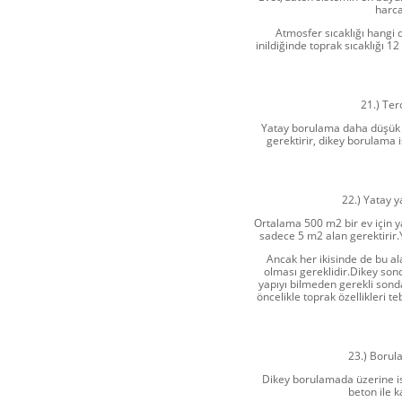
harca
Atmosfer sıcaklığı hangi 
inildiğinde toprak sıcaklığı 1
21.) Ter
Yatay borulama daha düşük 
gerektirir, dikey borulama 
22.) Yatay y
Ortalama 500 m2 bir ev için 
sadece 5 m2 alan gerektirir.
Ancak her ikisinde de bu al
olması gereklidir.Dikey son
yapıyı bilmeden gerekli sond
öncelikle toprak özellikleri t
23.) Borul
Dikey borulamada üzerine ist
beton ile 