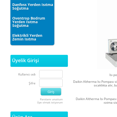
Danfoss Yerden Isıtma
Soğutma
Oventrop Bodrum
Yerden Isıtma
Soğutma
Elektrikli Yerden
Zemin Isıtma
Üyelik Girişi
Kullanıcı adı
Isı 
Daikin Altherma Isı Pompası sis
Şifre
sıcaklıkta alır, 
Daikin Altherma Isı Pompası
Parolamı unuttum
ısıtma si
Üye olmak istiyorum