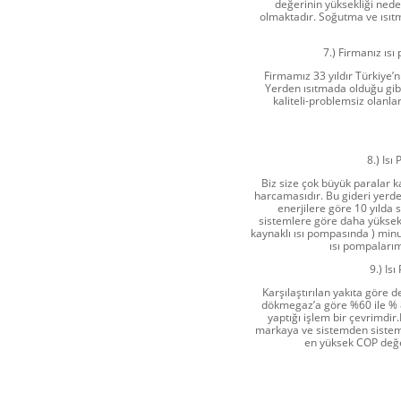
değerinin yüksekliği nede
olmaktadır. Soğutma ve ısıt
7.) Firmanız ıs
Firmamız 33 yıldır Türkiye’
Yerden ısıtmada olduğu gi
kaliteli-problemsiz olanl
8.) Isı
Biz size çok büyük paralar k
harcamasıdır. Bu gideri yerde
enerjilere göre 10 yılda s
sistemlere göre daha yüksekt
kaynaklı ısı pompasında ) mi
ısı pompalarım
9.) Is
Karşılaştırılan yakıta göre de
dökmegaz’a göre %60 ile % 8
yaptığı işlem bir çevrimdi
markaya ve sistemden sistem
en yüksek COP değe