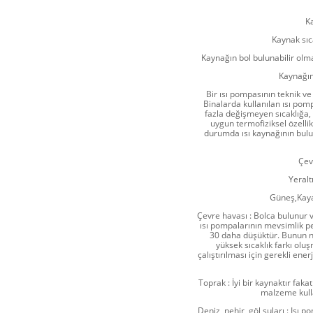
K
Kaynak sı
Kaynağın bol bulunabilir ol
Kaynağın
Bir ısı pompasının teknik ve
Binalarda kullanılan ısı pomp
fazla değişmeyen sıcaklığa, b
uygun termofiziksel özellik
durumda ısı kaynağının bulun
Çev
Yeraltı
Güneş,Kaya k
Çevre havası : Bolca bulunur v
ısı pompalarının mevsimlik p
30 daha düşüktür. Bunun ne
yüksek sıcaklık farkı ol
çalıştırılması için gerekli ene
Toprak : İyi bir kaynaktır fak
malzeme kulla
Deniz, nehir, göl suları : Isı p