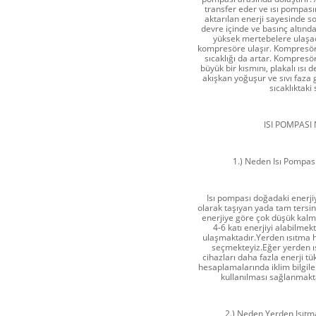
transfer eder ve ısı pompasını
aktarılan enerji sayesinde s
devre içinde ve basınç altında 
yüksek mertebelere ulaşac
kompresöre ulaşır. Kompresörde
sıcaklığı da artar. Kompresö
büyük bir kısmını, plakalı ısı 
akışkan yoğuşur ve sıvı faza
sıcaklıktak
ISI POMPAS
1.) Neden Isı Pompası
Isı pompası doğadaki enerjiy
olarak taşıyan yada tam tersin
enerjiye göre çok düşük kalm
4-6 katı enerjiyi alabilme
ulaşmaktadır.Yerden ısıtma h
seçmekteyiz.Eğer yerden ı
cihazları daha fazla enerji t
hesaplamalarında iklim bilgiler
kullanılması sağlanmakta
2.) Neden Yerden Isıtma