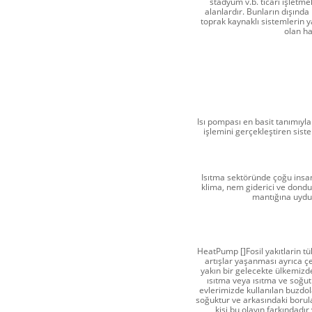
stadyum v.b. ticari işletme
alanlardır. Bunların dışında
toprak kaynaklı sistemlerin y
olan ha
Isı pompası en basit tanımıyla 
işlemini gerçekleştiren sist
Isıtma sektöründe çoğu insan 
klima, nem giderici ve dondu
mantığına uyduğ
HeatPump []Fosil yakıtlarin t
artışlar yaşanması ayrıca çe
yakın bir gelecekte ülkemiz
ısıtma veya ısıtma ve soğutm
evlerimizde kullanılan buzdol
soğuktur ve arkasındaki borul
kişi bu olayın farkındadı