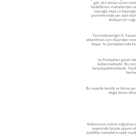
göl, vb.) alınan ısının ı
hedeflenen mahallerden alı
toprağa veya su kaynağı
çevrimlerinde yer alan ko
dolaşan bir soğu
Termodinamiğin II. Yasası,
aktarılması için dışarıdan si
koyar. Isı pompalarında bu
Isı Pompaları genel olar
kullanmaktadır. Bu sis
karşılayabilmektedir. Fosi
herha
Bu sayede kombi ve klima yerin
doğa dostu olma
Kullanıcının ısıtma soğutma ve
sayesinde birçok yaşam ala
özellikle mahallere sabit sıc