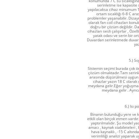
konumunda 7 C su sıcaklığın
serinletme ise kapasite 
yapılacaksa cihaz minumum 18
ortam sıcaklığı 6-8 C ara
problemler yaşanabilir. Dizay
olarak fan coil cihazları kon
doğru bir çözüm değildir. Da
cihazları sesli çalışırlar , Öze
yatak odası ve serin bir o
Duvardan serinletmede duvar y
yaz
5.) S
Sistemin seçimi burada çok ö
çözüm olmaktadır.Tam serinletm
arasında düşürülmesi uygun 
cihazlar yazın 18 C olarak 
meydana gelir.Eğer yoğuşma ş
meydana gelir . Ayrı
6.) Isı 
Binanın bulunduğu yere ve k
etkili olan birçok etmen vardı
yaptırılmalıdır. Şu model yad
amacı , kaynak stabileteleri ,
hava kaynaklı , -15 C altınd
verimliliği analizi yapara