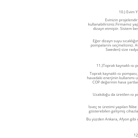
10.) Evim Y
Evinizin projelendi
kullanabilirsiniz.Firmamız ya
dizayn etmiştir. Sistem bes
Eğer dizayn suyu sıcaklığın
pompalarını seçmelisiniz. A
Sweden) size radya
11.)Toprak kaynaklı ısı 
Toprak kaynaklı ısı pompası,
havadaki enerjinin kullanımı 
COP değerinin hava şartları
Uzakdoğu da üretilen ısı p
İsveç te üretimi yapılan Nib
gösterebilen gelişmiş cihazla
Bu yüzden Ankara, Afyon gibi ç
12