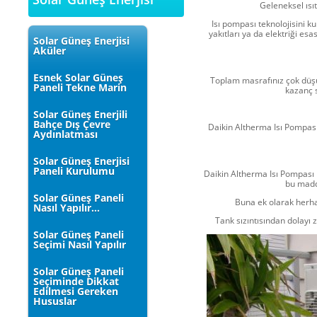
Geleneksel ısıt
Isı pompası teknolojisini ku
yakıtları ya da elektriği es
Solar Güneş Enerjisi
Aküler
Esnek Solar Güneş
Toplam masrafınız çok düşük 
Paneli Tekne Marin
kazanç s
Solar Güneş Enerjili
Bahçe Dış Çevre
Daikin Altherma Isı Pompası, 1
Aydınlatması
Solar Güneş Enerjisi
Paneli Kurulumu
Daikin Altherma Isı Pompası 
bu madde
Solar Güneş Paneli
Buna ek olarak herha
Nasıl Yapılır...
Tank sızıntısından dolayı 
Solar Güneş Paneli
Seçimi Nasıl Yapılır
Solar Güneş Paneli
Seçiminde Dikkat
Edilmesi Gereken
Hususlar