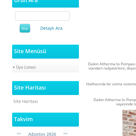
Ürün Ara
Detaylı Ara
Site Menüsü
Daikin Altherma Isı Pompası 
Üye Listesi
standart radyatörlere, döşem
Halihazırda bir ısıtma sistem
Site Haritası
Daikin Altherma Isı Pompa
Site Haritası
sayesinde t
Takvim
<<
>>
Ağustos 2026