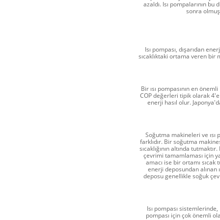
azaldı. Isı pompalarının bu
sonra olmuş 
Isı pompası, dışarıdan enerji
sıcaklıktaki ortama veren bir 
Bir ısı pompasının en önemli 
COP değerleri tipik olarak 4'e 
enerji hasıl olur. Japonya'
Soğutma makineleri ve ısı p
farklıdır. Bir soğutma makine
sıcaklığının altında tutmaktır
çevrimi tamamlaması için yap
amacı ise bir ortamı sıcak tu
enerji deposundan alınan ısı
deposu genellikle soğuk çevr
Isı pompası sistemlerinde, bu
pompası için çok önemli ol