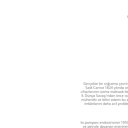
Gerçekte bir soğutma çevrim
Sadi Carnot 1824 yılında or
cihazlarının ısıtma maksadı il
II. Dünya Savaşı'ndan önce ısı
mühendis ve bilim adamı bu al
imkânlarını daha acil probl
Isı pompası endüstrisinin 195
ve petrole dayanan enerjinin