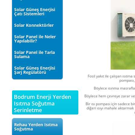
Solar Güneş Enerjisi
Çatı Sistemleri
Solar Konnektörler
Solar Panel ile Neler
Yapılabilir?
Solar Panel ile Tarla
Sulama
Solar Güneş Enerjisi
Şarj Regülatörü
Fosil yakıt ile çalışan ısıtma
pompası, 
Böylece ısınma masraflar
Bodrum Enerji Yerden
Böylece hem çevreye zarar ver
Isıtma Soğutma
Bir ısı pompası için sadece bir
diğeri ısıyı mahale aktarmak 
Serinletme
Rehau Yerden Isıtma
Soğutma