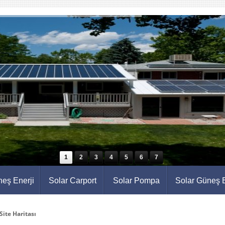
1
2
3
4
5
6
7
eş Enerji
Solar Carport
Solar Pompa
Solar Güneş E
ite Haritası