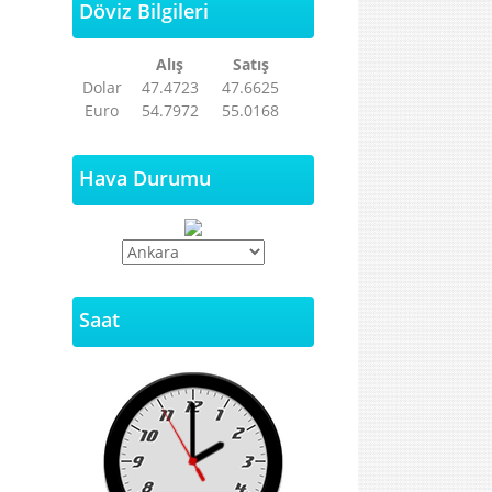
Döviz Bilgileri
Alış
Satış
Dolar
47.4723
47.6625
Euro
54.7972
55.0168
Hava Durumu
Saat