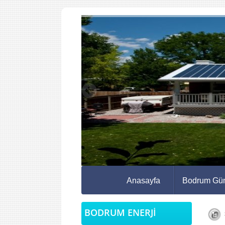
Anasayfa
Bodrum Gün
BODRUM ENERJİ
S